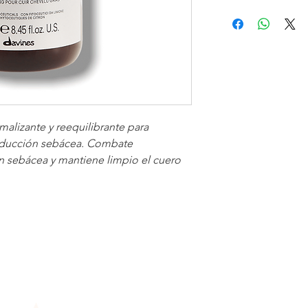
lizante y reequilibrante para
oducción sebácea. Combate
n sebácea y mantiene limpio el cuero
Contacto
(+57) 3125256996