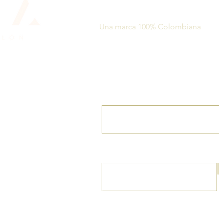
info@aurahairspa.com
Una marca 100% Colombiana
Suscríbete a nuestro N
Ingresa tu correo electrónico
Teléfono
echos reservados