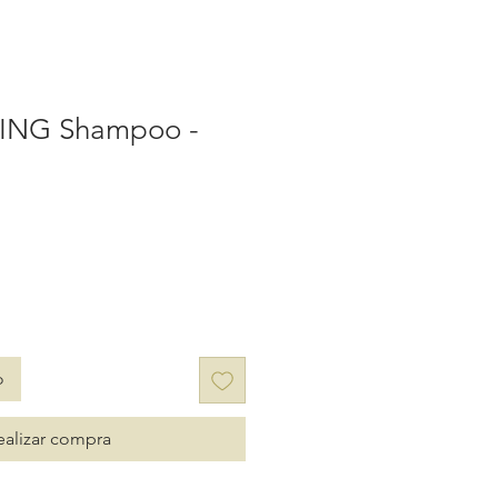
ING Shampoo -
o
ealizar compra