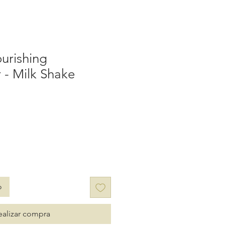
ourishing
 - Milk Shake
o
ealizar compra