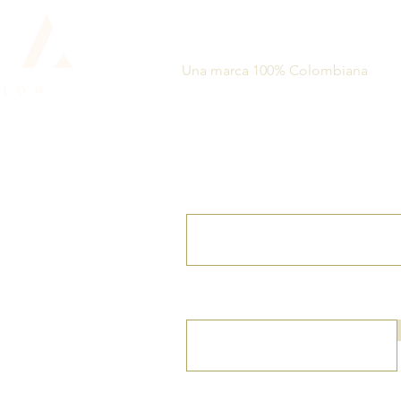
(+57) 3125256996
info@aurahairspa.com
Una marca 100% Colombiana
Suscríbete a nuestro N
Ingresa tu correo electrónico
Teléfono
echos reservados